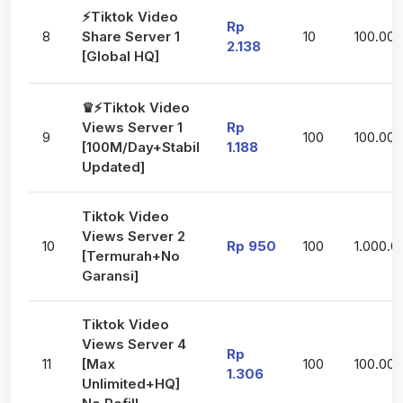
⚡Tiktok Video
Rp
8
Share Server 1
10
100.000
2.138
[Global HQ]
♛⚡Tiktok Video
Views Server 1
Rp
9
100
100.00
[100M/Day+Stabil
1.188
Updated]
Tiktok Video
Views Server 2
10
Rp 950
100
1.000.0
[Termurah+No
Garansi]
Tiktok Video
Views Server 4
Rp
11
[Max
100
100.00
1.306
Unlimited+HQ]