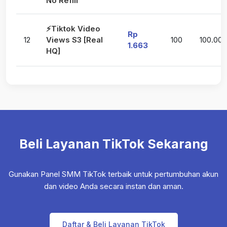
No Refill
⚡Tiktok Video
Rp
12
Views S3 [Real
100
100.00
1.663
HQ]
Beli Layanan TikTok Sekarang
Gunakan Panel SMM TikTok terbaik untuk pertumbuhan akun
dan video Anda secara instan dan aman.
Daftar & Beli Layanan TikTok