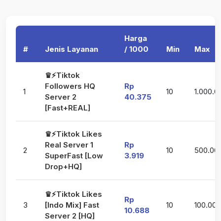
Harga
#
Jenis Layanan
/ 1000
Min
Max
♛⚡Tiktok
Followers HQ
Rp
1
10
1.000.0
Server 2
40.375
[Fast+REAL]
♛⚡Tiktok Likes
Real Server 1
Rp
2
10
500.00
SuperFast [Low
3.919
Drop+HQ]
♛⚡Tiktok Likes
Rp
3
[Indo Mix] Fast
10
100.000
10.688
Server 2 [HQ]