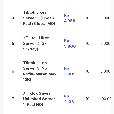
Tiktok Likes
Rp
4
Server 3 [Cheap
10
5.000.
4.988
Fast+Global MQ]
⚡Tiktok Likes
Rp
5
Server 4 [3-
10
5.000.
3.800
5K/day]
Tiktok Likes
Server 5 [No
Rp
6
10
5.000.
Refill+Murah Max
3.909
10K]
⚡Tiktok Saves
Rp
7
Unlimited Server
10
100.000
2.138
1 [Fast HQ]